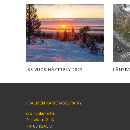
IKS VUOSINÄYTTELY 2025
LÄNSIV
IISALMEN KAMERASEURA RY
c/o Ilvolanpirtti
Riistakatu 21 A
74100 IISALMI