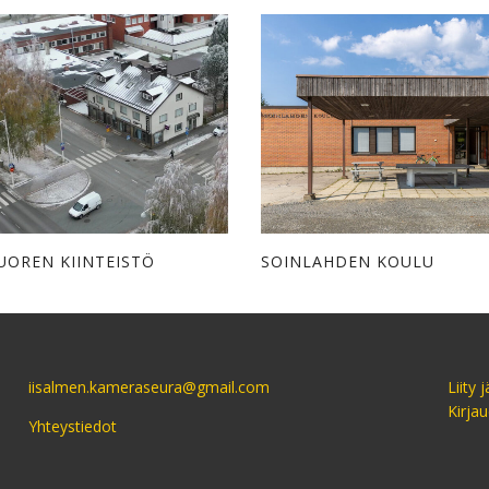
UOREN KIINTEISTÖ
SOINLAHDEN KOULU
iisalmen.kameraseura@gmail.com
Liity 
Kirja
Yhteystiedot