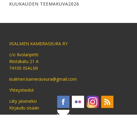
KUUKAUDEN TEEMAKUVA2026
IISALMEN KAMERASEURA RY
c/o Ilvolanpirtti
Riistakatu 21 A
74100 IISALMI
iisalmen.kameraseura@gmail.com
Yhteystiedot
Liity jäseneksi
Kirjaudu sisään