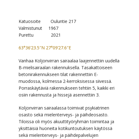
Katuosoite Ouluntie 217
Valmistunut 1967
Purettu 2021
63°36’23.5″N 27°09’27.6″E
Vanhaa Koljonvirran sairaalaa laajennettiin uudella
B-mielisairaalan rakennuksella. Tasakattoiseen
betonirakennukseen tilat rakennettiin E-
muodossa, kolmessa 2-kerroksisessa siivessä.
Porraskäytäviä rakennukseen tehtiin 5, kaikki eri
osiin rakennusta ja hissejä asennettiin 3.
Koljonvirran sairaalassa toimivat psykiatrinen
osasto sekä mielenterveys- ja päihdeosasto.
Tiloissa oli myös akuuttityöryhmän toimintaa ja
yksittäisiä huoneita kotikuntoutuksen käytössä
sekä mielenterveys- ja päihdepalvelujen