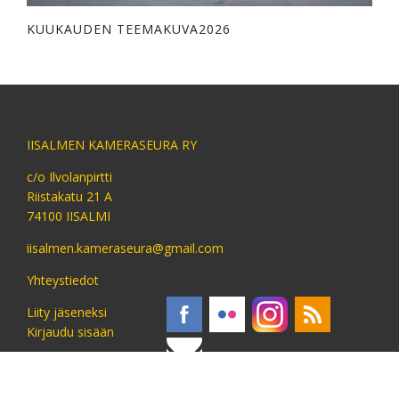
KUUKAUDEN TEEMAKUVA2026
IISALMEN KAMERASEURA RY
c/o Ilvolanpirtti
Riistakatu 21 A
74100 IISALMI
iisalmen.kameraseura@gmail.com
Yhteystiedot
Liity jäseneksi
Kirjaudu sisään