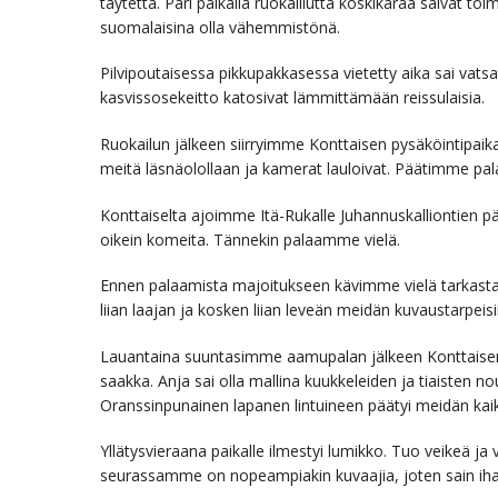
täytettä. Pari paikalla ruokaillutta koskikaraa saivat t
suomalaisina olla vähemmistönä.
Pilvipoutaisessa pikkupakkasessa vietetty aika sai vats
kasvissosekeitto katosivat lämmittämään reissulaisia.
Ruokailun jälkeen siirryimme Konttaisen pysäköintipaikan
meitä läsnäolollaan ja kamerat lauloivat. Päätimme pa
Konttaiselta ajoimme Itä-Rukalle Juhannuskalliontien p
oikein komeita. Tännekin palaamme vielä.
Ennen palaamista majoitukseen kävimme vielä tarkasta
liian laajan ja kosken liian leveän meidän kuvaustarpei
Lauantaina suuntasimme aamupalan jälkeen Konttaisen li
saakka. Anja sai olla mallina kuukkeleiden ja tiaisten 
Oranssinpunainen lapanen lintuineen päätyi meidän kaik
Yllätysvieraana paikalle ilmestyi lumikko. Tuo veikeä ja 
seurassamme on nopeampiakin kuvaajia, joten sain ihai