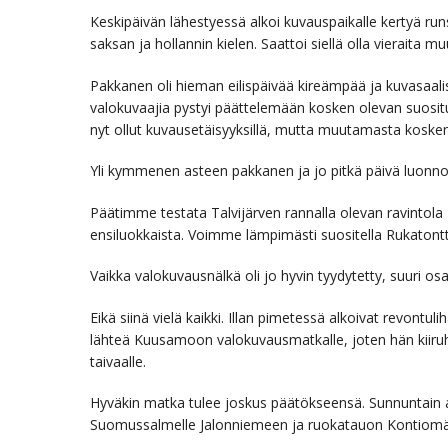
Keskipäivän lähestyessä alkoi kuvauspaikalle kertyä runs
saksan ja hollannin kielen. Saattoi siellä olla vieraita 
Pakkanen oli hieman eilispäivää kireämpää ja kuvasaalis
valokuvaajia pystyi päättelemään kosken olevan suosit
nyt ollut kuvausetäisyyksillä, mutta muutamasta kosken a
Yli kymmenen asteen pakkanen ja jo pitkä päivä luonnoss
Päätimme testata Talvijärven rannalla olevan ravintola 
ensiluokkaista. Voimme lämpimästi suositella Rukatont
Vaikka valokuvausnälkä oli jo hyvin tyydytetty, suuri osa
Eikä siinä vielä kaikki. Illan pimetessä alkoivat revontuli
lähteä Kuusamoon valokuvausmatkalle, joten hän kiiruh
taivaalle.
Hyväkin matka tulee joskus päätökseensä. Sunnuntain 
Suomussalmelle Jalonniemeen ja ruokatauon Kontiomäell