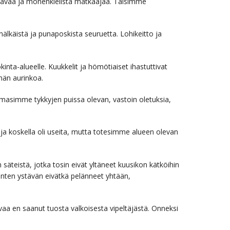
kirjavaa ja monenkielistä matkaajaa. Taisimme
älkäistä ja punaposkista seuruetta. Lohikeitto ja
inta-alueelle. Kuukkelit ja hömötiaiset ihastuttivat
män aurinkoa.
omasimme tykkyjen puissa olevan, vastoin oletuksia,
 koskella oli useita, mutta totesimme alueen olevan
äteistä, jotka tosin eivät yltäneet kuusikon kätköihin
äinten ystävän eivätkä pelänneet yhtään,
kuvaa en saanut tuosta valkoisesta vipeltäjästä. Onneksi