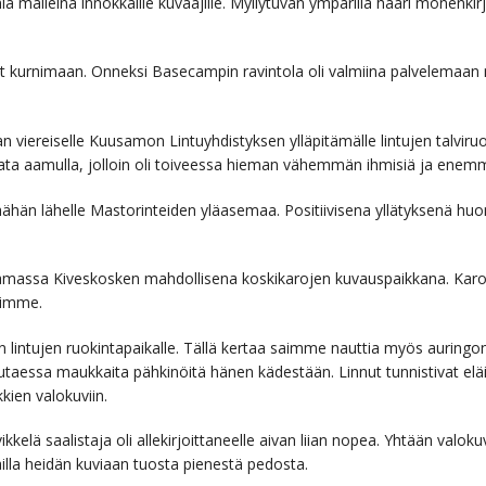
oimia malleina innokkaille kuvaajille. Myllytuvan ympärillä hääri monen
at kurnimaan. Onneksi Basecampin ravintola oli valmiina palvelemaan n
 viereiselle Kuusamon Lintuyhdistyksen ylläpitämälle lintujen talviruok
lata aamulla, jolloin oli toiveessa hieman vähemmän ihmisiä ja enem
äähän lähelle Mastorinteiden yläasemaa. Positiivisena yllätyksenä hu
massa Kiveskosken mahdollisena koskikarojen kuvauspaikkana. Karoja
siimme.
ntujen ruokintapaikalle. Tällä kertaa saimme nauttia myös auringon s
noutaessa maukkaita pähkinöitä hänen kädestään. Linnut tunnistivat el
kien valokuviin.
vikkelä saalistaja oli allekirjoittaneelle aivan liian nopea. Yhtään valo
lla heidän kuviaan tuosta pienestä pedosta.