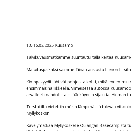
13.-16.02.2025 Kuusamo
Talvikuvausmatkamme suuntautui tällä kertaa Kuusam
Majoituspaikaksi saimme Tiinan ansiosta hienon hirsili
Kimppakyydit lähtivät pohjoista kohti, mikä ennemmin 
ensimmäisinä liikkeellä. Viimeisessä autossa Kuusamoo
arvailleet mahdollista sisäänkäynnin sijaintia. Hieman 
Torstai-ilta vietettiin mökin lämpimässä tulevaa viikon
Myllykosken.
Kävelymatkaa Myllykoskelle Oulangan Basecampista tuli 