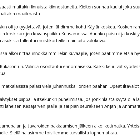
aasti muitakin linnuista kiinnostuneita. Kielten sorinaa kuului joka suu
muualtakin maailmasta.
kin oli jo tyydyttävä, joten lähdimme kohti Käylänkoskea. Kosken ranno
uin koskikarojen kuvauspaikka Kuusamossa. Aurinko paistoi ja koski 
sukista tallentui muistikorteille mainioita valokuvia.
a alkoi riittää innokkaimmillekin kuvaajille, joten päätimme etsiä hy
Rukatontun. Valinta osoittautui erinomaiseksi. Kaikki kehuivat syödess
tua.
 matkalaisista palasi vielä Juhannuskalliontien päähän. Upeat iltavalot 
hälytykset piippailla itsekunkin puhelimissa. Jos jonkinlaista syytä olla 
ti läheisen Kesäjärven jäälle ja sai pian seurakseen Anjan ja Annma
aamupalan ja tavaroiden pakkaamisen jälkeen alkoi kotimatka. Yhte
e. Siellä halasimme toisillemme turvallista loppumatkaa.