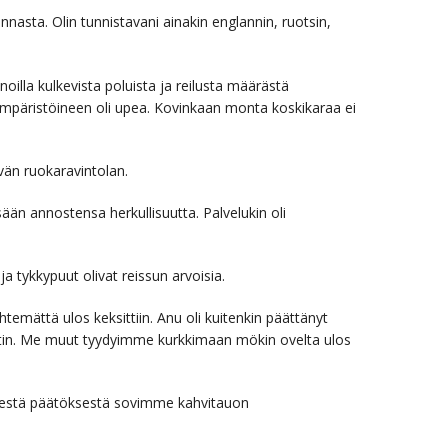
nnasta. Olin tunnistavani ainakin englannin, ruotsin,
illa kulkevista poluista ja reilusta määrästä
ympäristöineen oli upea. Kovinkaan monta koskikaraa ei
vän ruokaravintolan.
ään annostensa herkullisuutta. Palvelukin oli
ja tykkypuut olivat reissun arvoisia.
lähtemättä ulos keksittiin. Anu oli kuitenkin päättänyt
ritin. Me muut tyydyimme kurkkimaan mökin ovelta ulos
isestä päätöksestä sovimme kahvitauon