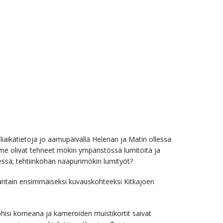
aikatietoja jo aamupäivällä Helenan ja Matin ollessa
e olivat tehneet mökin ympäristössä lumitöitä ja
sessä; tehtiinköhän naapurimökin lumityöt?
rjantain ensimmäiseksi kuvauskohteeksi Kitkajoen
ohisi komeana ja kameroiden muistikortit saivat