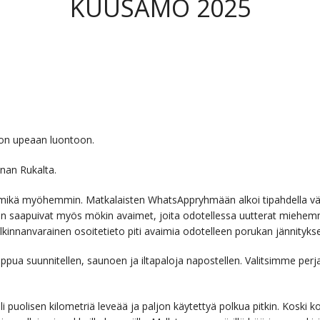
KUUSAMO 2025
on upeaan luontoon.
nnan Rukalta.
mikä myöhemmin. Matkalaisten WhatsAppryhmään alkoi tipahdella väli
n saapuivat myös mökin avaimet, joita odotellessa uutterat miehemm
tulkinnanvarainen osoitetieto piti avaimia odotelleen porukan jännityk
loppua suunnitellen, saunoen ja iltapaloja napostellen. Valitsimme pe
puolisen kilometriä leveää ja paljon käytettyä polkua pitkin. Koski k