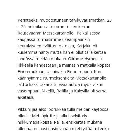
Perinteeksi muodostuneen talvikuvausmatkan, 23.
– 25. helmikuuta teimme toisen kerran
Rautavaaran Metsäkartanolle. Paikallisessa
kaupassa törmäsimme useampaankin
seuralaiseen eväitten ostossa, Katjakin oli
kuulemma nähty mutta hän ei ollut tällä kertaa
lähdössä meidän mukaan. Olimme Hymerillä
liikkeellä kahdestaan ja meinasin matkalla kopata
Einon mukaan, tai ainakin Einon reppun. Kun
käännyimme Nurmeksentieltä Metsäkartanolle
laittoi kaksi takana tulevaa autoa myös vilkun
vasempaan. Nikellä, Raililla ja Kalevilla oli sama
aikataulu.
Pikkuhiljaa alkoi porukkaa tulla meidän käytössä
olleelle Metsäpirtille ja alkoi selvittely
nukkumapaikoista. Railia, ensikertaa mukana
olleena meinasi ensin vähän mietityttää mitenkä