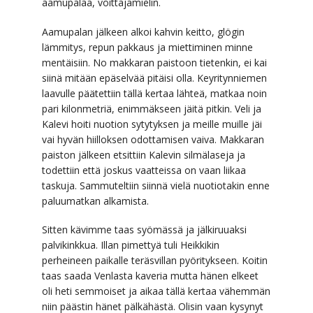
aamupalaa, voittajamielin.
Aamupalan jälkeen alkoi kahvin keitto, glögin
lämmitys, repun pakkaus ja miettiminen minne
mentäisiin. No makkaran paistoon tietenkin, ei kai
siinä mitään epäselvää pitäisi olla. Keyritynniemen
laavulle päätettiin tällä kertaa lähteä, matkaa noin
pari kilonmetriä, enimmäkseen jäitä pitkin. Veli ja
Kalevi hoiti nuotion sytytyksen ja meille muille jäi
vai hyvän hiilloksen odottamisen vaiva. Makkaran
paiston jälkeen etsittiin Kalevin silmälaseja ja
todettiin että joskus vaatteissa on vaan liikaa
taskuja. Sammuteltiin siinnä vielä nuotiotakin enne
paluumatkan alkamista.
Sitten kävimme taas syömässä ja jälkiruuaksi
palvikinkkua. Illan pimettyä tuli Heikkikin
perheineen paikalle teräsvillan pyöritykseen. Koitin
taas saada Venlasta kaveria mutta hänen elkeet
oli heti semmoiset ja aikaa tällä kertaa vähemmän
niin päästin hänet pälkähästä. Olisin vaan kysynyt