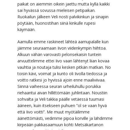
paikat on aiemmin oikein jaettu mutta kyllä kaikki
sai hyvässä sovussa mieleisen petipaikan.
Ruokailun jälkeen Veli nosti palvikinkun ja sinapin
pöytään, huonostihan siinä kinkulle rupesi
käymään.
Aamulla emme raskineet lähteä aamupalalle kun
jäimme seuraamaan Iivon viidenkympin hiihtoa.
Alkuun vähän varovasti pelonsekaisin tuntein
arvuuttelimme ettei Iivo vaan lähtenyt liian kovaa
vauhtia ja noutaja tulisi kesken pitkän matkan. No
toisin kävi, voimat ja kunto oli Iivolla tiedossa ja
voitto ratkesi jo hyvissä ajoin enne maaliviivaa.
Siinnä vaiheessa seuran urheiluhullu porukka
riehaantui aivan hillittömään juhlintaan. Noustiin
sohvalta ja Veli takkia päälle vetäessä tuumasi
ääneen, kuin itsekseen puhuen ”ol se vaan hyvä
että Iivo voitti”. Me muut myötäilimme
äänettömästi, vedimme pipoa korville ja lähdimme
kirpeään pakkasaamuun kohti Metsäkartanon