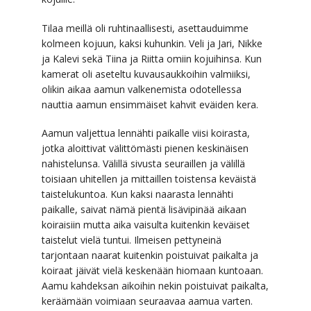
Tilaa meillä oli ruhtinaallisesti, asettauduimme
kolmeen kojuun, kaksi kuhunkin. Veli ja Jari, Nikke
ja Kalevi sekä Tiina ja Riitta omiin kojuihinsa. Kun
kamerat oli aseteltu kuvausaukkoihin valmiiksi,
olikin aikaa aamun valkenemista odotellessa
nauttia aamun ensimmäiset kahvit eväiden kera.
Aamun valjettua lennähti paikalle viisi koirasta,
jotka aloittivat välittömästi pienen keskinäisen
nahistelunsa. Välillä sivusta seuraillen ja välillä
toisiaan uhitellen ja mittaillen toistensa keväistä
taistelukuntoa. Kun kaksi naarasta lennähti
paikalle, saivat nämä pientä lisävipinää aikaan
koiraisiin mutta aika vaisulta kuitenkin keväiset
taistelut vielä tuntui. Ilmeisen pettyneinä
tarjontaan naarat kuitenkin poistuivat paikalta ja
koiraat jäivät vielä keskenään hiomaan kuntoaan.
Aamu kahdeksan aikoihin nekin poistuivat paikalta,
keräämään voimiaan seuraavaa aamua varten.