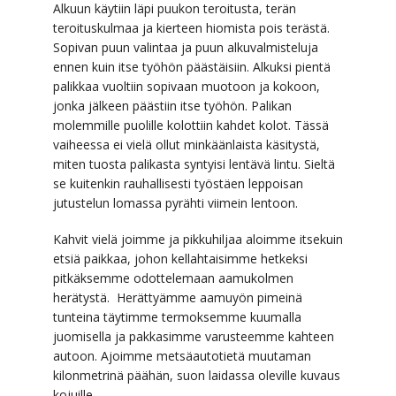
Alkuun käytiin läpi puukon teroitusta, terän
teroituskulmaa ja kierteen hiomista pois terästä.
Sopivan puun valintaa ja puun alkuvalmisteluja
ennen kuin itse työhön päästäisiin. Alkuksi pientä
palikkaa vuoltiin sopivaan muotoon ja kokoon,
jonka jälkeen päästiin itse työhön. Palikan
molemmille puolille kolottiin kahdet kolot. Tässä
vaiheessa ei vielä ollut minkäänlaista käsitystä,
miten tuosta palikasta syntyisi lentävä lintu. Sieltä
se kuitenkin rauhallisesti työstäen leppoisan
jutustelun lomassa pyrähti viimein lentoon.
Kahvit vielä joimme ja pikkuhiljaa aloimme itsekuin
etsiä paikkaa, johon kellahtaisimme hetkeksi
pitkäksemme odottelemaan aamukolmen
herätystä. Herättyämme aamuyön pimeinä
tunteina täytimme termoksemme kuumalla
juomisella ja pakkasimme varusteemme kahteen
autoon. Ajoimme metsäautotietä muutaman
kilonmetrinä päähän, suon laidassa oleville kuvaus
kojuille.