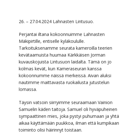
26. – 27.04.2024 Lahnasten Lintusuo.
Perjantai iltana kokoonnuimme Lahnasten
Mäkipirtille, entiselle kyläkoululle.
Tarkoituksenamme seurata kameroilla teerien
kevätaamuista huumaa Kärkkäisen Jorman
kuvauskojuista Lintusuon laidalta. Tämä on jo
kolmas kevät, kun Kameraseuran kanssa
kokoonnumme näissä merkeissä. Aivan aluksi
nautimme maittavasta ruokailusta jutustelun
lomassa.
Täysin vatsoin siirryimme seuraamaan Vainion
Samuelin käden taitoja. Samuel oli hyväpuheinen
sympaattinen mies, joka pystyi puhumaan ja yhtä
aikaa käyttämään puukkoa, ilman että kumpikaan
toiminto olisi häirinnyt toistaan.