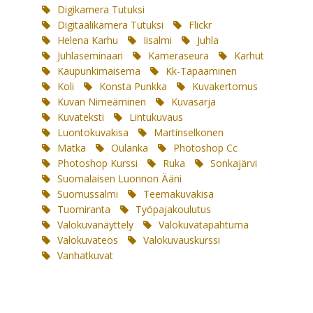
Digikamera Tutuksi
Digitaalikamera Tutuksi
Flickr
Helena Karhu
Iisalmi
Juhla
Juhlaseminaari
Kameraseura
Karhut
Kaupunkimaisema
Kk-Tapaaminen
Koli
Konsta Punkka
Kuvakertomus
Kuvan Nimeäminen
Kuvasarja
Kuvateksti
Lintukuvaus
Luontokuvakisa
Martinselkonen
Matka
Oulanka
Photoshop Cc
Photoshop Kurssi
Ruka
Sonkajärvi
Suomalaisen Luonnon Ääni
Suomussalmi
Teemakuvakisa
Tuomiranta
Työpajakoulutus
Valokuvanäyttely
Valokuvatapahtuma
Valokuvateos
Valokuvauskurssi
Vanhatkuvat