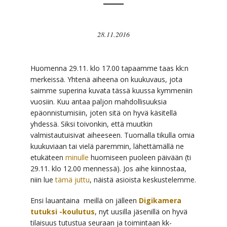
28.11.2016
Huomenna 29.11. klo 17.00 tapaamme taas kk:n
merkeissä. Yhtenä aiheena on kuukuvaus, jota
saimme superina kuvata tässä kuussa kymmeniin
vuosiin. Kuu antaa paljon mahdollisuuksia
epäonnistumisiin, joten sitä on hyvä käsitellä
yhdessä. Siksi toivonkin, että muutkin
valmistautuisivat aiheeseen. Tuomalla tikulla omia
kuukuviaan tai vielä paremmin, lähettämällä ne
etukäteen
minulle
huomiseen puoleen päivään (ti
29.11. klo 12.00 mennessä). Jos aihe kiinnostaa,
niin lue
tämä juttu
, näistä asioista keskustelemme.
Ensi lauantaina meillä on jälleen
Digikamera
tutuksi -koulutus
, nyt uusilla jäsenillä on hyvä
tilaisuus tutustua seuraan ja toimintaan kk-