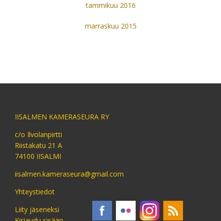
tammikuu 2016
marraskuu 2015
IISALMEN KAMERASEURA RY
c/o Ilvolanpirtti
Riistakatu 21 A
74100 IISALMI
iisalmen.kameraseura@gmail.com
Yhteystiedot
Liity jäseneksi
Kirjaudu sisään