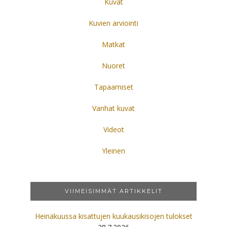
Kuvat
Kuvien arviointi
Matkat
Nuoret
Tapaamiset
Vanhat kuvat
Videot
Yleinen
VIIMEISIMMÄT ARTIKKELIT
Heinäkuussa kisattujen kuukausikisojen tulokset