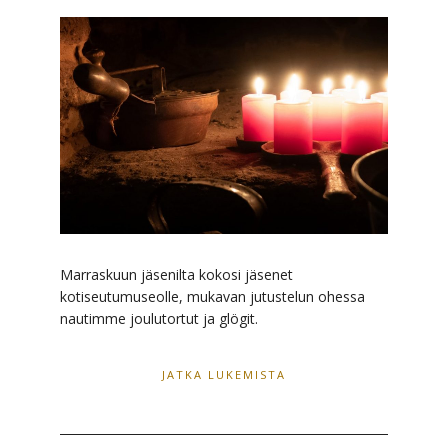
Marraskuun jäsenilta kokosi jäsenet
kotiseutumuseolle, mukavan jutustelun ohessa
nautimme joulutortut ja glögit.
JATKA LUKEMISTA