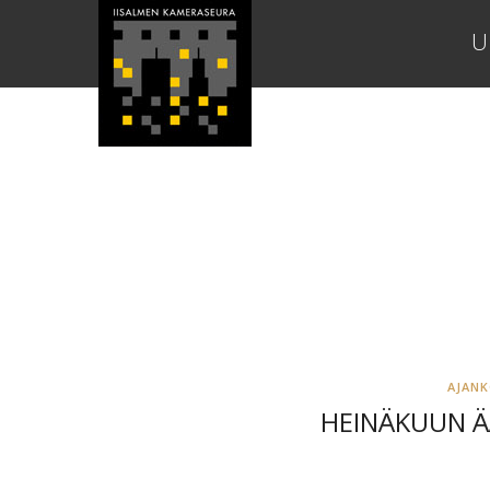
U
AJAN
HEINÄKUUN Ä