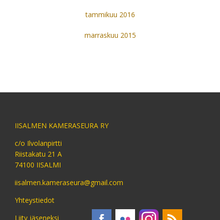
tammikuu 2016
marraskuu 2015
IISALMEN KAMERASEURA RY
c/o Ilvolanpirtti
Riistakatu 21 A
74100 IISALMI
iisalmen.kameraseura@gmail.com
Yhteystiedot
Liity jäseneksi