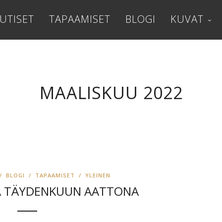
UTISET
TAPAAMISET
BLOGI
KUVAT
MAALISKUU 2022
/
BLOGI
/
TAPAAMISET
/
YLEINEN
A TÄYDENKUUN AATTONA