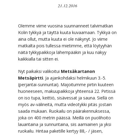
21.12.2016
Olemme viime vuosina suunnanneet talvimatkan
Kolin tykkyä ja täyttä kuuta kuvaamaan. Tykkyä on
aina ollut, mutta kuuta ei ole näkynyt. Jo viime
matkalta pois tullessa mietimme, että löytyyhän
näitä tykkypaikkoja lähempääkin ja kuu näkyy
kaikkialla tai sitten ei.
Nyt paikaksi valikoitui
Metsäkartanon
Metsäpirtti
. Ja ajankohdaksi helmikuun 3.-5.
(perjantai-sunnuntai). Majoitumme pirtin kuuteen
huoneeseen, makuupaikkoja yhteensä 22. Pirtissä
on iso tupa, keittiö, sisävessat ja sauna. Siellä on
myös av-välineitä, mutta videotykki pitäs jostain
saada mukaan. Ruokailu on päärakennuksessa,
joka on 400 metrin päässä. Meillä on puolihoito
lauantaina ja sunnuntaina, siis aamiainen ja yksi
ruokailu. Hintaa paketille kertyy 88,- / jäsen,