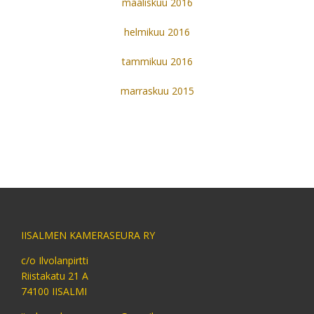
maaliskuu 2016
helmikuu 2016
tammikuu 2016
marraskuu 2015
IISALMEN KAMERASEURA RY
c/o Ilvolanpirtti
Riistakatu 21 A
74100 IISALMI