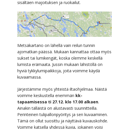
sisältäen majoituksen ja ruokailut.
Metsäkartano on lähellä vain reilun tunnin
ajomatkan päässä. Mukaan kannattaa ottaa myös
sukset tai lumikengät, koska olemme keskellä
lumista erämaata. Jussin mukaan lähistöllä on
hyviä tykkylumipaikkoja, joita voimme käydä
kuvaamassa.
Järjestämme myös yhteistä iltaohjelmaa. Näistä
voimme keskustella enemmän
kk-
tapaamisessa ti 27.12. klo 17.00 alkaen
.
Ainakin tälläistä on alustavasti suunnitteilla.
Perinteinen tulipallonpyöritys ja sen kuvaaminen.
Tämä on ollut suosittu ja näyttävä kuvauskohde.
Voimme katsella yhdessä kuvia, jokainen voisi