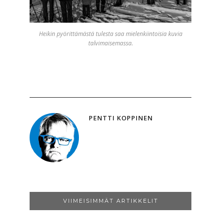
Heikin pyörittämästä tulesta saa mielenkiintoisia kuvia
talvimaisemassa.
PENTTI KOPPINEN
VIIMEISIMMÄT ARTIKKELIT