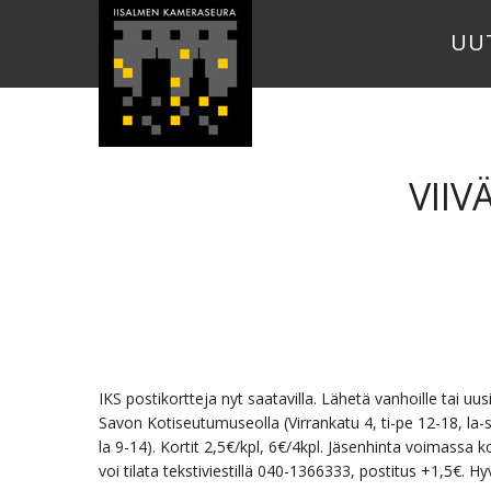
UU
VIIV
IKS postikortteja nyt saatavilla. Lähetä vanhoille tai uus
Savon Kotiseutumuseolla (Virrankatu 4, ti-pe 12-18, la
la 9-14). Kortit 2,5€/kpl, 6€/4kpl. Jäsenhinta voimassa k
voi tilata tekstiviestillä 040-1366333, postitus +1,5€. H