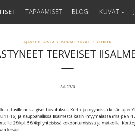
TISET
TAPAAMISET
BLOGI
KUVAT
AJANKOHTAISTA
/
VANHAT KUVAT
/
YLEINEN
ÄSTYNEET TERVEISET IISALM
1.6.2018
ille tuttaville nostalgiset toivotukset. Kortteja myynnissä kesän ajan Yl
-su 11-16) ja Kauppahallissa Iisalmesta käsin -myymälässä (ma-pe 9-1
orteille 2€/kpl, 5€/4kpl yhteisissä kokoontumisissa ja matkoilla. Kortte
yvää kesää!