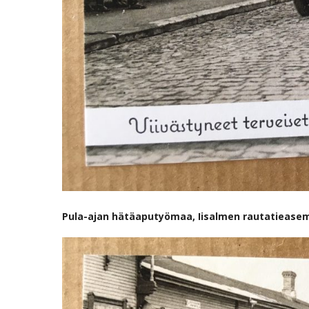
Pula-ajan hätäaputyömaa, Iisalmen rautatiease