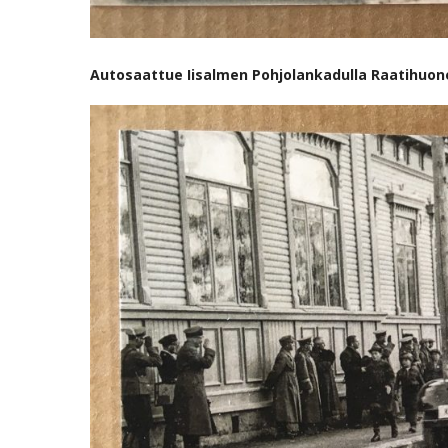
Autosaattue Iisalmen Pohjolankadulla Raatihuo