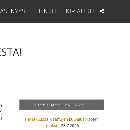
JÄSENYYS
LINKIT
KIRJAUDU
ESTA!
ä-
VIIMEISIMMÄT ARTIKKELIT
7,
ja
Heinäkuussa kisattujen kuukausikisojen
tulokset
28.7.2026