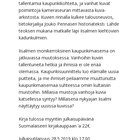
tallentamia kaupunkikohteita, ja vanhat kuvat
poimintoja kameraseuran mittavasta kuva-
arkistosta. Kuvien rinnalla kulkee talousneuvos,
tietokirjailija Jouko Pennasen historiateksti. Lähde
teoksen mukana matkalle läpi Iisalmen kiehtovien
kadunkulmien.
Iisalmen monikerroksinen kaupunkimaisema on
jatkuvassa muutoksessa. Vanhoihin kuviin
tallentuneita hetkiä ja ihmisiä ei ole enää
olemassa. Kaupunkisuunnittelu luo elämälle uusia
puitteita, ja me ihmiset peilaamme muuttunutta
kaupunkimaisemaa suhteessa omiin kultaisiin
muistoihin. Millaisia muistoja vanhoja kuvia
katsellessa syntyy? Millaisena nykyajan Iisalmi
näyttäytyy uusissa kuvissa?
Kirja tulossa myyntiin julkaisupäivänä
Suomalaiseen kirjakauppaan ’a 22€.
Julkaisutilaisuus 28.5.2019 klo 17.00