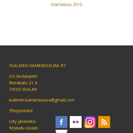
marraskuu 2015
IISALMEN KAMERASEURA RY
c/o Ilvolanpirtti
Riistakatu 21 A
74100 IISALMI
iisalmen.kameraseura@gmail.com
Yhteystiedot
Liity jäseneksi
Kirjaudu sisään