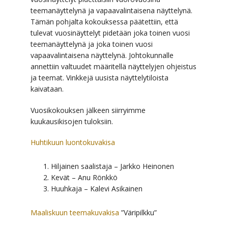
teemanäyttelynä ja vapaavalintaisena näyttelynä.
Tämän pohjalta kokouksessa päätettiin, että
tulevat vuosinäyttelyt pidetään joka toinen vuosi
teemanäyttelynä ja joka toinen vuosi
vapaavalintaisena näyttelynä. Johtokunnalle
annettiin valtuudet määritellä näyttelyjen ohjeistus
ja teemat. Vinkkejä uusista näyttelytiloista
kaivataan.
Vuosikokouksen jälkeen siirryimme
kuukausikisojen tuloksiin.
Huhtikuun luontokuvakisa
Hiljainen saalistaja – Jarkko Heinonen
Kevät – Anu Rönkkö
Huuhkaja – Kalevi Asikainen
Maaliskuun teemakuvakisa
”Väripilkku”