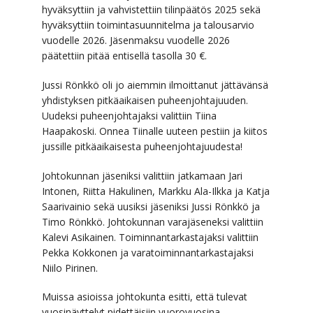
hyväksyttiin ja vahvistettiin tilinpäätös 2025 sekä
hyväksyttiin toimintasuunnitelma ja talousarvio
vuodelle 2026. Jäsenmaksu vuodelle 2026
päätettiin pitää entisellä tasolla 30 €.
Jussi Rönkkö oli jo aiemmin ilmoittanut jättävänsä
yhdistyksen pitkäaikaisen puheenjohtajuuden.
Uudeksi puheenjohtajaksi valittiin Tiina
Haapakoski. Onnea Tiinalle uuteen pestiin ja kiitos
jussille pitkäaikaisesta puheenjohtajuudesta!
Johtokunnan jäseniksi valittiin jatkamaan Jari
Intonen, Riitta Hakulinen, Markku Ala-Ilkka ja Katja
Saarivainio sekä uusiksi jäseniksi Jussi Rönkkö ja
Timo Rönkkö. Johtokunnan varajäseneksi valittiin
Kalevi Asikainen. Toiminnantarkastajaksi valittiin
Pekka Kokkonen ja varatoiminnantarkastajaksi
Niilo Pirinen.
Muissa asioissa johtokunta esitti, että tulevat
vuosinäyttelyt pidettäisiin vuorovuosina