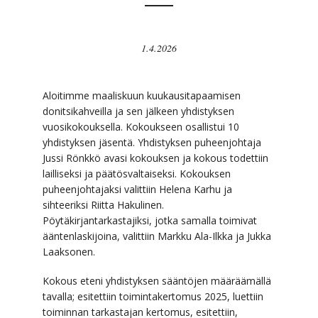
1.4.2026
Aloitimme maaliskuun kuukausitapaamisen
donitsikahveilla ja sen jälkeen yhdistyksen
vuosikokouksella. Kokoukseen osallistui 10
yhdistyksen jäsentä. Yhdistyksen puheenjohtaja
Jussi Rönkkö avasi kokouksen ja kokous todettiin
lailliseksi ja päätösvaltaiseksi. Kokouksen
puheenjohtajaksi valittiin Helena Karhu ja
sihteeriksi Riitta Hakulinen.
Pöytäkirjantarkastajiksi, jotka samalla toimivat
ääntenlaskijoina, valittiin Markku Ala-Ilkka ja Jukka
Laaksonen.
Kokous eteni yhdistyksen sääntöjen määräämällä
tavalla; esitettiin toimintakertomus 2025, luettiin
toiminnan tarkastajan kertomus, esitettiin,