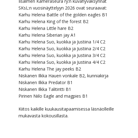
Iisalmen Kameraseura ry:n kuvahyväksynnät
SKsL:n vuosinäyttelyyn 2026 ovat seuraavat:
Karhu Helena Battle of the golden eagles B1
Karhu Helena King of the forest B2
Karhu Helena Little hare B2
Karhu Helena Siberian jay A1
Karhu Helena Suo, kuokka ja Justiina 1/4 C2
Karhu Helena Suo, kuokka ja Justiina 2/4 C2
Karhu Helena Suo, kuokka ja Justiina 3/4 C2
Karhu Helena Suo, kuokka ja Justiina 4/4 C2
Karhu Helena The jay peeks B2
Niskanen Ilkka Hauen vonkale B2, kunniakirja
Niskanen Ilkka Predator B1
Niskanen Ilkka Talitintti B1
Pirinen Niilo Eagle and magpies B1
Kiitos kaikille kuukausitapaamisessa läsnäolleille
mukavasta kokousillasta.