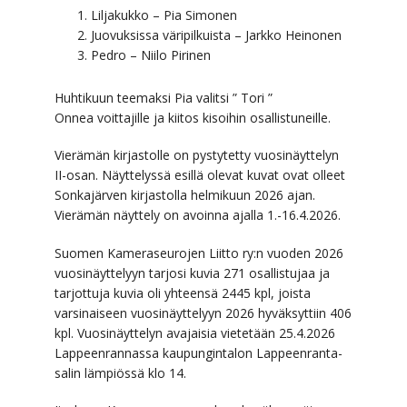
Liljakukko – Pia Simonen
Juovuksissa väripilkuista – Jarkko Heinonen
Pedro – Niilo Pirinen
Huhtikuun teemaksi Pia valitsi ” Tori ”
Onnea voittajille ja kiitos kisoihin osallistuneille.
Vierämän kirjastolle on pystytetty vuosinäyttelyn
II-osan. Näyttelyssä esillä olevat kuvat ovat olleet
Sonkajärven kirjastolla helmikuun 2026 ajan.
Vierämän näyttely on avoinna ajalla 1.-16.4.2026.
Suomen Kameraseurojen Liitto ry:n vuoden 2026
vuosinäyttelyyn tarjosi kuvia 271 osallistujaa ja
tarjottuja kuvia oli yhteensä 2445 kpl, joista
varsinaiseen vuosinäyttelyyn 2026 hyväksyttiin 406
kpl. Vuosinäyttelyn avajaisia vietetään 25.4.2026
Lappeenrannassa kaupungintalon Lappeenranta-
salin lämpiössä klo 14.