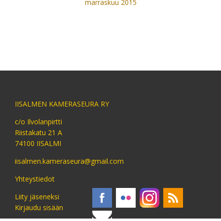
marraskuu 2015
IISALMEN KAMERASEURA RY
c/o Ilvolanpirtti
Riistakatu 21 A
74100 IISALMI
iisalmen.kameraseura@gmail.com
Yhteystiedot
Liity jäseneksi
Kirjaudu sisään