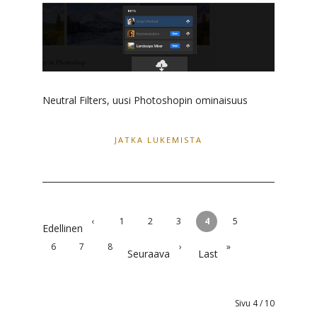
Neutral Filters, uusi Photoshopin ominaisuus
JATKA LUKEMISTA
‹
1
2
3
4
5
Edellinen
6
7
8
›
»
Seuraava
Last
Sivu 4 / 10