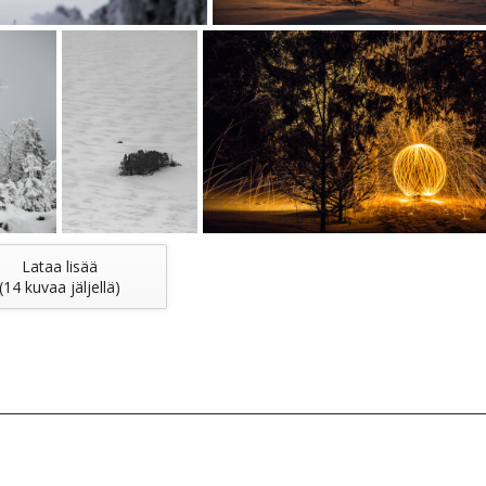
Lataa lisää
(
14
kuvaa jäljellä)