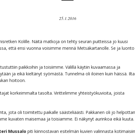
25.1.2016
sretken Kolille. Näitä matkoja on tehty seuran puitteissa jo kuusi
anssa, että ensi vuonna voisimme mennä Metsäkartanolle. Se ja luonto
ustuttiin paikkoihin ja toisiimme. Välillä käytiin kuvaamassa ja
öytään ja eikä kieltänyt syömästä. Tunnelma oli iloinen kuin häissä. Ilta
tukan hoitoon.
tajat korkeimmalta tasolta. Virittelimme yhteistyökuvioita, joista
, jota oli toimitettu paikalle säästeliäästi. Pakkanen oli jo helpotta
imme kuvaten maisemaa ja toisiamme. Ei näkynyt aurinkoa eikä kuuta.
teri Mussalo
piti kiinnostavan esitelmän kuvien valinnasta kotimaisiin