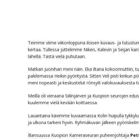
Teimme viime viikonloppuna iloisen kuvaus- ja tutustumi
kertaa. Tullessa juttelimme Niken, Kalevin ja Seijan k
lähellä. Tästä vielä puhutaan.
Matkan juonihan meni näin. Eka iltana kokoonnuttiin, tut
palelemassa Heikin pyöritystä. Sitten Veli pisti kinkun p
meni nopeasti ja keskustelut rönsyili valokuvauksesta 
Meillä oli vieraana Siilinjärven ja Kuopion seurojen edus
kuulemme vielä kevään koittaessa.
Lauantaina kävimme kuvaamassa Kolin huipulla tykkylunta
ja ulkona tarkeni hyvin. Ryhmäkuvan jälkeen pyöriskel
Illansuussa Kuopion Kameraseuran puheenjohtaja
Pet