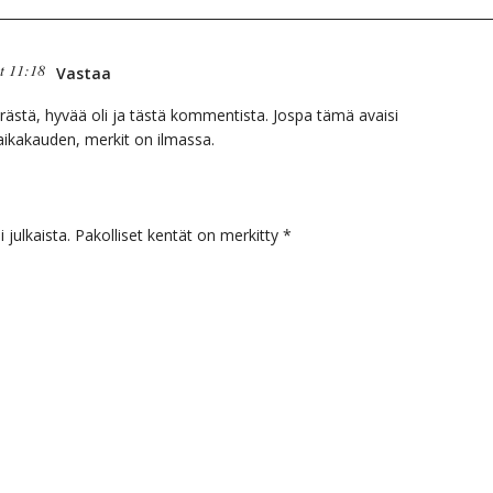
t 11:18
Vastaa
perästä, hyvää oli ja tästä kommentista. Jospa tämä avaisi
aikakauden, merkit on ilmassa.
 julkaista.
Pakolliset kentät on merkitty
*