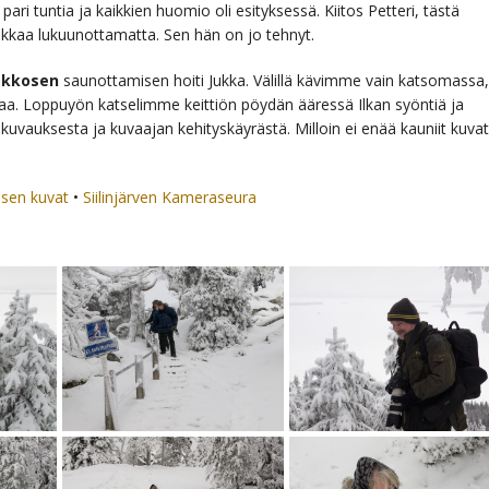
ta pari tuntia ja kaikkien huomio oli esityksessä. Kiitos Petteri, tästä
 Ilkkaa lukuunottamatta. Sen hän on jo tehnyt.
okkosen
saunottamisen hoiti Jukka. Välillä kävimme vain katsomassa,
a. Loppuyön katselimme keittiön pöydän ääressä Ilkan syöntiä ja
kuvauksesta ja kuvaajan kehityskäyrästä. Milloin ei enää kauniit kuvat
tisen kuvat
•
Siilinjärven Kameraseura