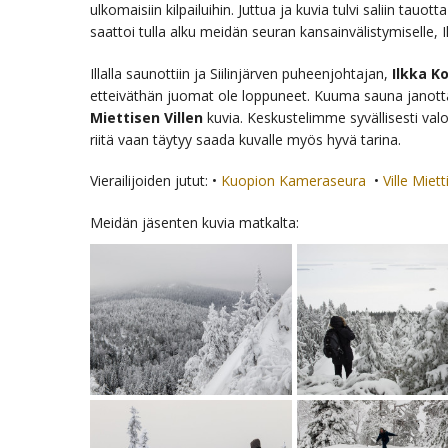
ulkomaisiin kilpailuihin. Juttua ja kuvia tulvi saliin tauot
saattoi tulla alku meidän seuran kansainvälistymiselle,
Illalla saunottiin ja Siilinjärven puheenjohtajan,
Ilkka K
etteiväthän juomat ole loppuneet. Kuuma sauna janotta
Miettisen Villen
kuvia. Keskustelimme syvällisesti valo
riitä vaan täytyy saada kuvalle myös hyvä tarina.
Vierailijoiden jutut: •
Kuopion Kameraseura
•
Ville Miet
Meidän jäsenten kuvia matkalta: