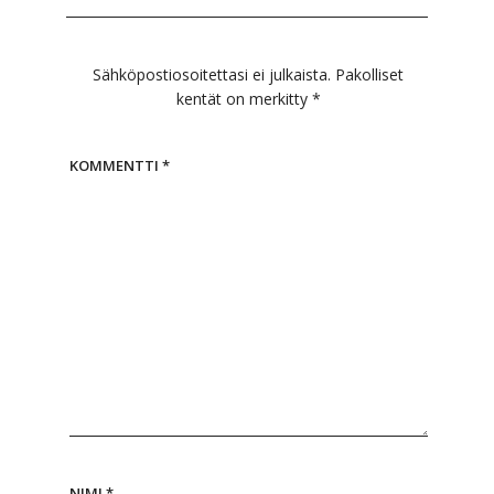
Sähköpostiosoitettasi ei julkaista.
Pakolliset
kentät on merkitty
*
KOMMENTTI
*
NIMI
*