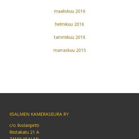
maaliskuu 2016
helmikuu 2016
tammikuu 2016
marraskuu 2015
IISALMEN KAMERASEURA RY
c/o Ilvolanpirtti
Riistakatu 21 A
74100 IISALMI