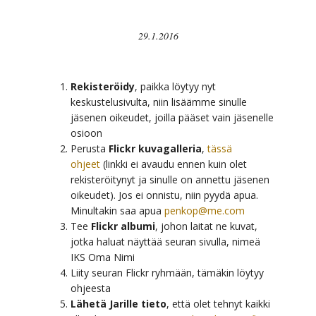
29.1.2016
Rekisteröidy
, paikka löytyy nyt
keskustelusivulta, niin lisäämme sinulle
jäsenen oikeudet, joilla pääset vain jäsenelle
osioon
Perusta
Flickr kuvagalleria
,
tässä
ohjeet
(linkki ei avaudu ennen kuin olet
rekisteröitynyt ja sinulle on annettu jäsenen
oikeudet). Jos ei onnistu, niin pyydä apua.
Minultakin saa apua
penkop@me.com
Tee
Flickr albumi
, johon laitat ne kuvat,
jotka haluat näyttää seuran sivulla, nimeä
IKS Oma Nimi
Liity seuran Flickr ryhmään, tämäkin löytyy
ohjeesta
Lähetä Jarille tieto
, että olet tehnyt kaikki