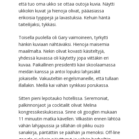
että tuo oma ukko se ottaa outoja kuvia. Näytti
ukkokin kuvat ja hienoja olivat, pääasiassa
erikoisia tyyppejä ja lavastuksia. Kehuin häntä
taiteilijaksi, tykkäsi.
Toisella puolella oli Gary vaimoineen, tyrkytti
hänkin kuviaan nähtäväksi. Hienoja maisemia
maailmalta. Nekin olivat kovasti käsiteltyjä,
yhdessä kuvassa oli käytetty jopa viittäkin eri
kuvaa. Paikallinen presidentti kävi skoolaamassa
meidän kanssa ja antoi lopuksi lahjasäkit
jokaiselle. Vakuuteltiin engelsmaneille, että tullaan
illallakin. Meillä kai vähän synkkasi porukassa.
Sitten pieni lepotauko hotellissa. Seremoniat,
palkinnonjaot ja cocktailit olivat Melina
kongressikeskuksessa. Sinne oli googlen mukaan
11 minuutin matka kävellen. Vilkastiin ennen lähtöä
vähän lahjapussia ja sillähän oli pikku ouzo
sanakirja, päntättiin se päähän ja menoksi. Off-line