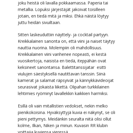
joku heistä oli lavalla pokkaamassa. Paperia tai
metallia. Lopuksi järjestäjät jakoivat toisilleen
jotain, en tiedä mitä ja miksi. Ehkä näistä löytyy
juttu heidän sivuiltaan.
Sitten laskeuduttiin näyttely- ja cocktail partyyn.
Kreikkalainen sanonta on, että viini ja naiset täytyy
nauttia nuorina. Molempiin oli mahdollisuus.
Kreikkalainen viini vanhenee nopeasti, ei kestä
vuosikertoja, naisista en tiedä, iteppähän ovat
keksineet sanontansa. Balettitanssijatar esitti
viulujen säestyksellä nautittavan tanssin. Siinä
kamerat ja salamat räpsyivät ja kännykkävideoijat
seurasivat jokaista liikettä. Olipahan turkkilainen
lehtimies ryöminyt lavallekkin kaikkien harmiksi.
Esillä oli vain mitallistien vedokset, nekin melko
pienikokoisina. Hyväksyttyjä kuvia ei näkynyt, se oli
pieni pettymys. Meidänkin seuralta niitä olisi ollut
kolme, Ilkan, Niken ja minun. Kuvasin RR klubin
voittajia kuviensa vieressä.