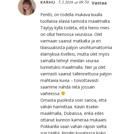
5.3.2016 at 09:50
KARHU
Vastaa
Pentti, on todella mukava kuulla
tuollaisia eläviä tarinoita maailmalta.
Täytyy kyllä todeta, että hieno mies
on ollut hienossa seurassa. Olet
varmaan saanut matkalta ja eri
tilaisuuksista paljon unohtumattomia
elämyksiä itsellesi, mutta olet myös
samalla tehnyt meidän seuraa
tunnetuksi maailmalla. Niin ja olet
varmasti saanut tallennettuoa paljon
mahtavia kuvia – toivottavasti
saamme nähdä niitä jossain
vaiheessa
Omasta puolesta voin sanoa, että
vähän harmittaa. Kävin Itsekin
maailmalla, Dubaissa, enkä edes
ottanut kunnon kameraa mukaani.
Pokkarilla vaan vähän räpsin sieltä
sun täältä. Kiroilin kuvatessa koko