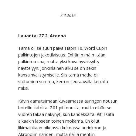
3.3.2016
Lauantai 27.2. Ateena
Tämä oli se suuri päivä Fiapin 10. Word Cupin
palkintojen jakotilaisuus. Enhän minä mitään
palkintoa saa, mutta yksi kuva hyväksytty
näyttelyyn. Jonkinlainen alku se on sekin
kansainvälistymiselle. Siis tämä matka oli
sattumien summa, kerron seuraavalla kerralla
miksi.
Kävin aamutuimaan kuvaamassa auringon nousun
hotellin katolta. 7.01 piti nousta, mutta eihän se
vuoren takaa näkynyt, kun kahdeksalta. Piti lisätä
aikaakin lapseen toinen mokama. En ollut
likimainkaan oikeassa kulmassa aurinkoon ja
Akropoliin nähden, mutta näillä mentiin.