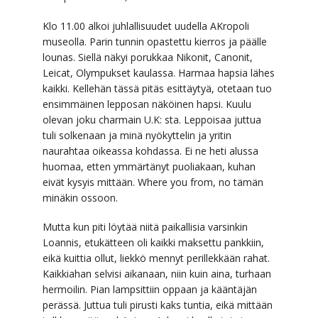
Klo 11.00 alkoi juhlallisuudet uudella AKropoli
museolla. Parin tunnin opastettu kierros ja päälle
lounas. Siellä näkyi porukkaa Nikonit, Canonit,
Leicat, Olympukset kaulassa. Harmaa hapsia lähes
kaikki. Kellehän tässä pitäs esittäytyä, otetaan tuo
ensimmäinen lepposan näköinen hapsi. Kuulu
olevan joku charmain U.K: sta. Leppoisaa juttua
tuli solkenaan ja minä nyökyttelin ja yritin
naurahtaa oikeassa kohdassa. Ei ne heti alussa
huomaa, etten ymmärtänyt puoliakaan, kuhan
eivät kysyis mittään. Where you from, no tämän
minäkin ossoon.
Mutta kun piti löytää niitä paikallisia varsinkin
Loannis, etukätteen oli kaikki maksettu pankkiin,
eikä kuittia ollut, liekkö mennyt perillekkään rahat.
Kaikkiahan selvisi aikanaan, niin kuin aina, turhaan
hermoilin. Pian lampsittiin oppaan ja kääntäjän
perässä. Juttua tuli pirusti kaks tuntia, eikä mittään