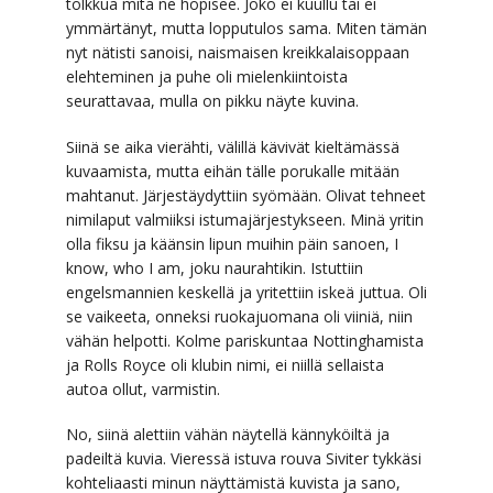
tolkkua mitä ne höpisee. Joko ei kuullu tai ei
ymmärtänyt, mutta lopputulos sama. Miten tämän
nyt nätisti sanoisi, naismaisen kreikkalaisoppaan
elehteminen ja puhe oli mielenkiintoista
seurattavaa, mulla on pikku näyte kuvina.
Siinä se aika vierähti, välillä kävivät kieltämässä
kuvaamista, mutta eihän tälle porukalle mitään
mahtanut. Järjestäydyttiin syömään. Olivat tehneet
nimilaput valmiiksi istumajärjestykseen. Minä yritin
olla fiksu ja käänsin lipun muihin päin sanoen, I
know, who I am, joku naurahtikin. Istuttiin
engelsmannien keskellä ja yritettiin iskeä juttua. Oli
se vaikeeta, onneksi ruokajuomana oli viiniä, niin
vähän helpotti. Kolme pariskuntaa Nottinghamista
ja Rolls Royce oli klubin nimi, ei niillä sellaista
autoa ollut, varmistin.
No, siinä alettiin vähän näytellä kännyköiltä ja
padeiltä kuvia. Vieressä istuva rouva Siviter tykkäsi
kohteliaasti minun näyttämistä kuvista ja sano,