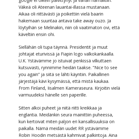
google ei oikein päivittynyt ja vähän harhailtiin.
Väkeä oli Ateenan lauantai-illassa mustanaan.
Aikaa oli riittävästi ja poikettiin vielä baarin
hakemaan suuntaa antava take away ouzo. Ja
löytyihän se Melinakin, niin oli vaatimaton ovi, että
käveltiin ensin ohi.
Siellähän oli tupa täynnä. Presidentit ja muut
johtajat eturivissä ja Fiapin logo valkokankaalla.
U.K. Ystävämme jo istuivat penkissä vilkuttaen
kutsuvasti, rynnimme heidän taakse. ”Nice to see
you again” ja siitä se lähti käyntiin. Paikallinen
järjestäjä kävi kysymässä, että mistä kaukaa.
From Finland, Iisalmen Kameraseura. Kirjoitin vielä
varmuudeksi hänelle sen paperille.
Sitten alkoi puheet ja niitä riitti kreikkaa ja
englantia. Meidänkin seura mainittiin puheessa,
kun kertoivat miten paljon eri kansallisuuksia on
paikalla. Nämä meidän uudet RR ystävämme
Robin Hoodin metsästä kahmivat palkintoja. Aina