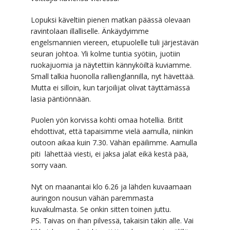
Lopuksi käveltiin pienen matkan päässä olevaan
ravintolaan illalliselle. Änkäydyimme
engelsmannien viereen, etupuolelle tuli järjestävän
seuran johtoa. Yli kolme tuntia syötiin, juotiin
ruokajuomia ja näytettiin kännyköiltä kuviamme.
Small talkia huonolla rallienglannilla, nyt hävettää.
Mutta ei silloin, kun tarjoilijat olivat täyttämässä
lasia päntiönnään.
Puolen yön korvissa kohti omaa hotellia. Britit
ehdottivat, että tapaisimme vielä aamulla, niinkin
outoon aikaa kuin 7.30. Vähän epäilimme. Aamulla
piti lähettää viesti, ei jaksa jalat eikä kestä pää,
sorry vaan.
Nyt on maanantai klo 6.26 ja lähden kuvaamaan
auringon nousun vähän paremmasta
kuvakulmasta. Se onkin sitten toinen juttu.
PS. Taivas on ihan pilvessä, takaisin täkin alle. Vai