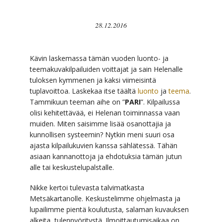
28.12.2016
Kävin laskemassa tämän vuoden luonto- ja
teemakuvakilpailuiden voittajat ja sain Helenalle
tuloksen kymmenen ja kaksi viimeisintä
tuplavoittoa. Laskekaa itse täältä
luonto
ja
teema
.
Tammikuun teeman aihe on ”
PARI
”. Kilpailussa
olisi kehitettävää, ei Helenan toiminnassa vaan
muiden. Miten saisimme lisää osanottajia ja
kunnollisen systeemin? Nytkin meni suuri osa
ajasta kilpailukuvien kanssa sählätessä. Tähän
asiaan kannanottoja ja ehdotuksia tämän jutun
alle tai keskustelupalstalle.
Nikke kertoi tulevasta talvimatkasta
Metsäkartanolle. Keskustelimme ohjelmasta ja
lupailimme pientä koulutusta, salaman kuvauksen
alkeita, tulenpyöritystä. Ilmoittautumisaikaa on