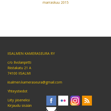
marraskuu 2015
IISALMEN KAMERASEURA RY
c/o Ilvolanpirtti
Riistakatu 21 A
74100 IISALMI
iisalmen.kameraseura@gmail.com
Yhteystiedot
Liity jäseneksi
Kirjaudu sisään