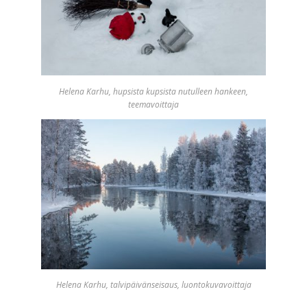
Helena Karhu, hupsista kupsista nutulleen hankeen,
teemavoittaja
Helena Karhu, talvipäivänseisaus, luontokuvavoittaja