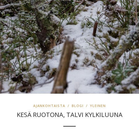
AJANKOHTAISTA
/
BLOGI
/
YLEINEN
KESÄ RUOTONA, TALVI KYLKILUUNA