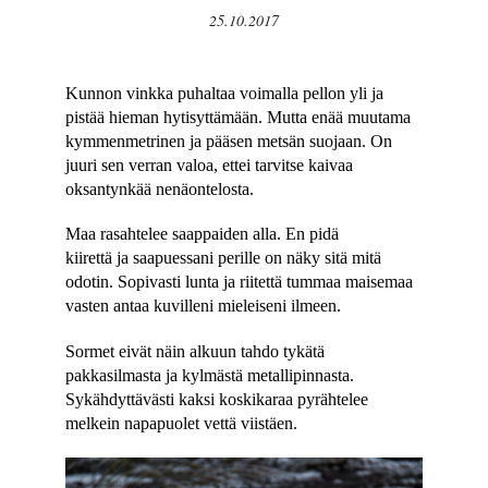
25.10.2017
Kunnon vinkka puhaltaa voimalla pellon yli ja
pistää hieman hytisyttämään. Mutta enää muutama
kymmenmetrinen ja pääsen metsän suojaan. On
juuri sen verran valoa, ettei tarvitse kaivaa
oksantynkää nenäontelosta.
Maa rasahtelee saappaiden alla. En pidä
kiirettä ja saapuessani perille on näky sitä mitä
odotin. Sopivasti lunta ja riitettä tummaa maisemaa
vasten antaa kuvilleni mieleiseni ilmeen.
Sormet eivät näin alkuun tahdo tykätä
pakkasilmasta ja kylmästä metallipinnasta.
Sykähdyttävästi kaksi koskikaraa pyrähtelee
melkein napapuolet vettä viistäen.