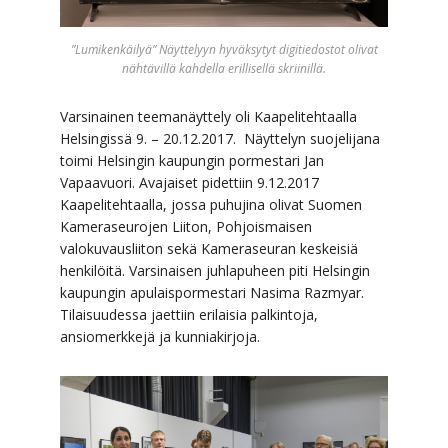
”Lumikenkäilyä” Näyttelyyn hyväksytyt digitiedostot olivat
nähtävillä kahdella erillisellä skriinillä.
Varsinainen teemanäyttely oli Kaapelitehtaalla
Helsingissä 9. – 20.12.2017. Näyttelyn suojelijana
toimi Helsingin kaupungin pormestari Jan
Vapaavuori. Avajaiset pidettiin 9.12.2017
Kaapelitehtaalla, jossa puhujina olivat Suomen
Kameraseurojen Liiton, Pohjoismaisen
valokuvausliiton sekä Kameraseuran keskeisiä
henkilöitä. Varsinaisen juhlapuheen piti Helsingin
kaupungin apulaispormestari Nasima Razmyar.
Tilaisuudessa jaettiin erilaisia palkintoja,
ansiomerkkejä ja kunniakirjoja.