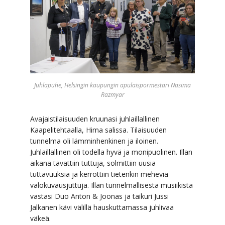
Juhlapuhe, Helsingin kaupungin apulaispormestari Nasima
Razmyar
Avajaistilaisuuden kruunasi juhlaillallinen
Kaapelitehtaalla, Hima salissa. Tilaisuuden
tunnelma oli lämminhenkinen ja iloinen.
Juhlaillallinen oli todella hyvä ja monipuolinen. Illan
aikana tavattiin tuttuja, solmittiin uusia
tuttavuuksia ja kerrottiin tietenkin meheviä
valokuvausjuttuja. Illan tunnelmallisesta musiikista
vastasi Duo Anton & Joonas ja taikuri Jussi
Jalkanen kävi välillä hauskuttamassa juhlivaa
väkeä.