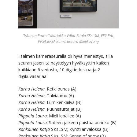
”Woman Power” Marjukka Vähä-Ettala SKsLSM, EFIAP/b,
PPSA,BPSA Kameraseura Mielikuva ry
Iisalmen kameraseuralla oli hyvä menestys, sillä
seuran jäseniltä näyttelyyn hyväksyttiin kaiken
kaikkiaan 6 vedosta, 10 digitiedostoa ja 2
digikuvasarjaa:
Karhu Helena
; Retkilounas (A)
Karhu Helena
; Talviaamu (A)
Karhu Helena
; Lumikenkäilyä (B)
Karhu Helena
; Puunistuttajat (B)
Piippola Laura
; Mieli lepäilee (A)
Piippola Laura
; Sateen jälkeen paistaa aurinko (B)
Ronkainen Katja
SKsLSM; Kynttilänvalossa (B)
Ronkainen Katja
SKsLSM; Sense of snow (B)