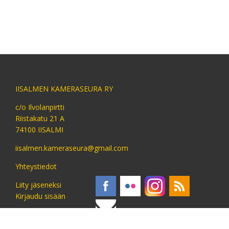
IISALMEN KAMERASEURA RY
c/o Ilvolanpirtti
Riistakatu 21 A
74100 IISALMI
iisalmen.kameraseura@gmail.com
Yhteystiedot
Liity jäseneksi
Kirjaudu sisään