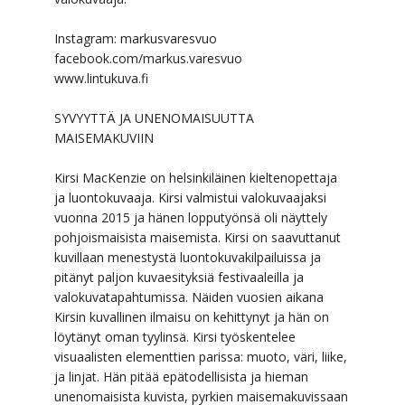
Instagram: markusvaresvuo
facebook.com/markus.varesvuo
www.lintukuva.fi
SYVYYTTÄ JA UNENOMAISUUTTA
MAISEMAKUVIIN
Kirsi MacKenzie on helsinkiläinen kieltenopettaja
ja luontokuvaaja. Kirsi valmistui valokuvaajaksi
vuonna 2015 ja hänen lopputyönsä oli näyttely
pohjoismaisista maisemista. Kirsi on saavuttanut
kuvillaan menestystä luontokuvakilpailuissa ja
pitänyt paljon kuvaesityksiä festivaaleilla ja
valokuvatapahtumissa.
Näiden vuosien aikana
Kirsin kuvallinen ilmaisu on kehittynyt ja hän on
löytänyt oman tyylinsä. Kirsi työskentelee
visuaalisten elementtien parissa: muoto, väri, liike,
ja linjat. Hän pitää epätodellisista ja hieman
unenomaisista kuvista, pyrkien maisemakuvissaan