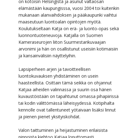
on kotoisin Helsingistä ja asunut valtaosan
elämästään kaupungisssa, vuosi 2004 toi kuitenkin
mukanaan alanvaihdoksen ja pääkaupunki vaihtui
maaseutuun luontoalan opintojen myötä.
Koulutukseltaan Katja on erä- ja luonto-opas sekä
luonnontuoteneuvoja. Katjalla on Suomen
Kameraseurojen liiton Suurmestarikuvaajan
arvonimi ja hän on osallistunut useisiin kotimaisiin
ja kansainvälisiin näyttelyihin.
Lapsiperheen arjen ja tavoitteellisen
luontokuvauksen yhdistäminen on usein
haasteellista. Osittain tämä seikka on ohjannut
Katjaa aiheiden valinnassa ja suurin osa hänen
kuvaustöistään on tapahtunut omassa pihapiirissä
tai kodin välittömässä läheisyydessä. Kotipihalta
kennolle ovat tallentuneet yötaivaan lisäksi linnut
ja pienen pienet yksityiskohdat.
Valon taittuminen ja heijastuminen erilaisista
pinnoista kiehtoo Katjaa loputtomasti.