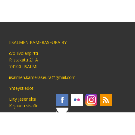
IISALMEN KAMERASEURA RY
c/o Ilvolanpirtti
Riistakatu 21 A
74100 IISALMI
iisalmen.kameraseura@gmail.com
Yhteystiedot
Liity jäseneksi
Kirjaudu sisään