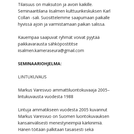
Tilaisuus on maksuton ja avoin kaikille.
Seminaaritilana Iisalmen kulttuurikeskuksen Karl
Collan -sali. Suosittelemme saapumaan paikalle
hyvissä ajoin ja varmistamaan paikan salissa.
Kauempaa saapuvat ryhmät voivat pyytää
paikkavarausta sähköpostititse
iisalmen.kameraseura@gmail.com
SEMINAARIOHJELMA:
LINTUKUVAUS
Markus Varesvuo ammattiluontokuvaaja 2005–
lintukuvausta vuodesta 1988
Lintuja ammatikseen vuodesta 2005 kuvannut
Markus Varesvuo on Suomen luontokuvauksen
kansainvälisesti menestyneimpiä kärkinimiä.
Hänen töitään palkitaan tasaisesti sekä