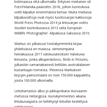
kotimaassa että ulkomailla. Erityisen mieluinen oli
FotoFinlandia-päävoitto 2018, jolloin luontokuva
voitti kilpailun ensimmäistä kertaa. Muita mieluisia
kilpailuvoittoja ovat myös luontosarjan kakkossija
World Press Photossa 2014 ja lintusarjan voitto
Vuoden luontokuvassa 2013 sekä European
Wildlife Photographer -kilpailussa Saksassa 2010.
Markus on julkaissut toistakymmentä kirjaa
yhdeksässä eri maassa, viimeisimpänä
heinäkuussa 2017 valokuvateoksen Valokuvia
linnuista, jonka alkuperäisteos, Birds in Pictures,
julkaistiin samanaikaisesti brittiläis-australialaisen
kustantajan toimesta. Yhteensä Markuksen
kirjojen painosmäärä on noin 150.000 kappaletta,
joista 100.000 ulkomailla.
Lintuharrastus alkoi jo pikkupoikana Vuosaaren
metsissä Helsingissä.
Vuosikymmenten aikana
lintukuvaajasta on kehittynyt lintuihin keskittyvä
valokuvaaja.