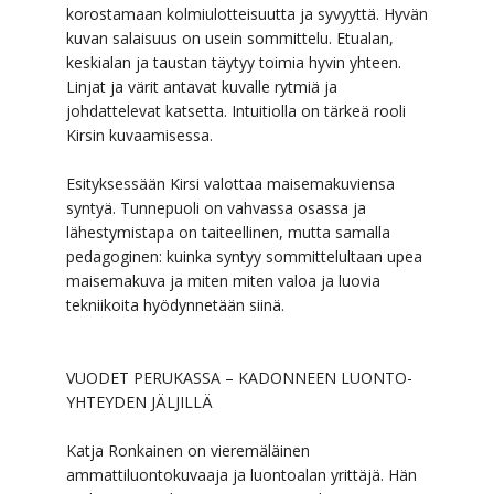
korostamaan kolmiulotteisuutta ja syvyyttä. Hyvän
kuvan salaisuus on usein sommittelu. Etualan,
keskialan ja taustan täytyy toimia hyvin yhteen.
Linjat ja värit antavat kuvalle rytmiä ja
johdattelevat katsetta. Intuitiolla on tärkeä rooli
Kirsin kuvaamisessa.
Esityksessään Kirsi valottaa maisemakuviensa
syntyä. Tunnepuoli on vahvassa osassa ja
lähestymistapa on taiteellinen, mutta samalla
pedagoginen: kuinka syntyy sommittelultaan upea
maisemakuva ja miten miten valoa ja luovia
tekniikoita hyödynnetään siinä.
VUODET PERUKASSA – KADONNEEN LUONTO-
YHTEYDEN JÄLJILLÄ
Katja Ronkainen on vieremäläinen
ammattiluontokuvaaja ja luontoalan yrittäjä. Hän