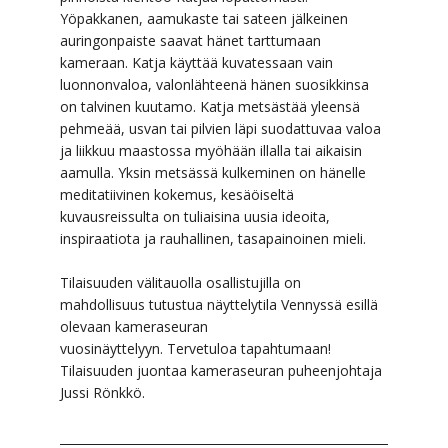
Yöpakkanen, aamukaste tai sateen jälkeinen
auringonpaiste saavat hänet tarttumaan
kameraan. Katja käyttää kuvatessaan vain
luonnonvaloa, valonlähteenä hänen suosikkinsa
on talvinen kuutamo. Katja metsästää yleensä
pehmeää, usvan tai pilvien läpi suodattuvaa valoa
ja liikkuu maastossa myöhään illalla tai aikaisin
aamulla. Yksin metsässä kulkeminen on hänelle
meditatiivinen kokemus, kesäöiseltä
kuvausreissulta on tuliaisina uusia ideoita,
inspiraatiota ja rauhallinen, tasapainoinen mieli.
Tilaisuuden välitauolla osallistujilla on
mahdollisuus tutustua näyttelytila Vennyssä esillä
olevaan kameraseuran
vuosinäyttelyyn. Tervetuloa tapahtumaan!
Tilaisuuden juontaa kameraseuran puheenjohtaja
Jussi Rönkkö.