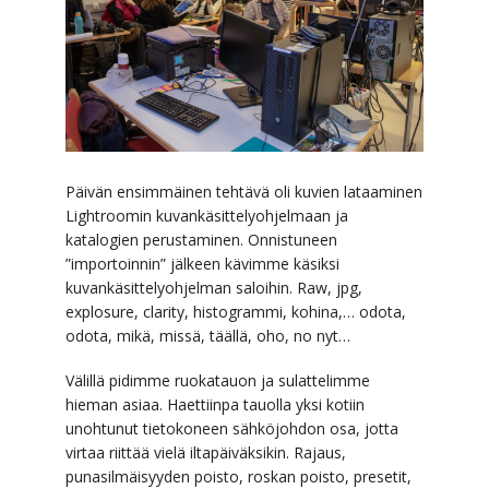
Päivän ensimmäinen tehtävä oli kuvien lataaminen
Lightroomin kuvankäsittelyohjelmaan ja
katalogien perustaminen. Onnistuneen
”importoinnin” jälkeen kävimme käsiksi
kuvankäsittelyohjelman saloihin. Raw, jpg,
explosure, clarity, histogrammi, kohina,… odota,
odota, mikä, missä, täällä, oho, no nyt…
Välillä pidimme ruokatauon ja sulattelimme
hieman asiaa. Haettiinpa tauolla yksi kotiin
unohtunut tietokoneen sähköjohdon osa, jotta
virtaa riittää vielä iltapäiväksikin. Rajaus,
punasilmäisyyden poisto, roskan poisto, presetit,