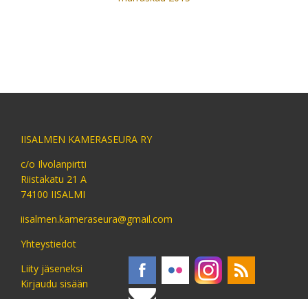
IISALMEN KAMERASEURA RY
c/o Ilvolanpirtti
Riistakatu 21 A
74100 IISALMI
iisalmen.kameraseura@gmail.com
Yhteystiedot
Liity jäseneksi
Kirjaudu sisään