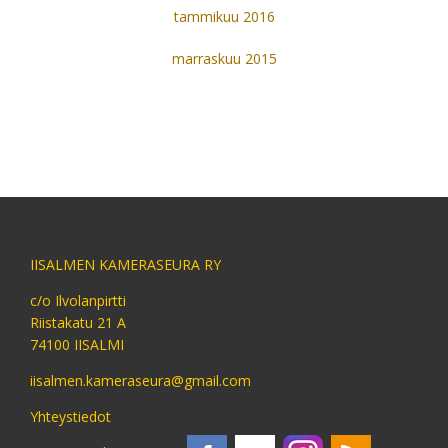
tammikuu 2016
marraskuu 2015
IISALMEN KAMERASEURA RY
c/o Ilvolanpirtti
Riistakatu 21 A
74100 IISALMI
iisalmen.kameraseura@gmail.com
Yhteystiedot