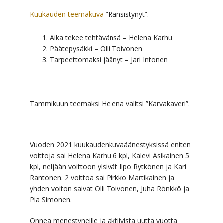
Kuukauden teemakuva
”Ränsistynyt”.
Aika tekee tehtävänsä – Helena Karhu
Päätepysäkki – Olli Toivonen
Tarpeettomaksi jäänyt – Jari Intonen
Tammikuun teemaksi Helena valitsi ”Karvakaveri”.
Vuoden 2021 kuukaudenkuvaäänestyksissä eniten
voittoja sai Helena Karhu 6 kpl, Kalevi Asikainen 5
kpl, neljään voittoon ylsivät Ilpo Rytkönen ja Kari
Rantonen. 2 voittoa sai Pirkko Martikainen ja
yhden voiton saivat Olli Toivonen, Juha Rönkkö ja
Pia Simonen.
Onnea menestyneille ja aktiivista uutta vuotta