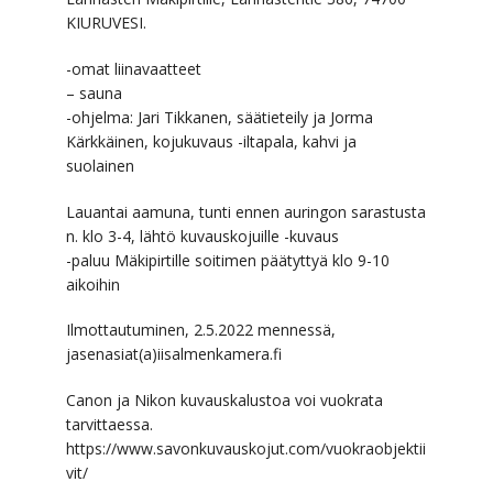
KIURUVESI.
-omat liinavaatteet
– sauna
-ohjelma: Jari Tikkanen, säätieteily ja Jorma
Kärkkäinen, kojukuvaus -iltapala, kahvi ja
suolainen
Lauantai aamuna, tunti ennen auringon sarastusta
n. klo 3-4, lähtö kuvauskojuille -kuvaus
-paluu Mäkipirtille soitimen päätyttyä klo 9-10
aikoihin
Ilmottautuminen, 2.5.2022 mennessä,
jasenasiat(a)iisalmenkamera.fi
Canon ja Nikon kuvauskalustoa voi vuokrata
tarvittaessa.
https://www.savonkuvauskojut.com/vuokraobjektii
vit/