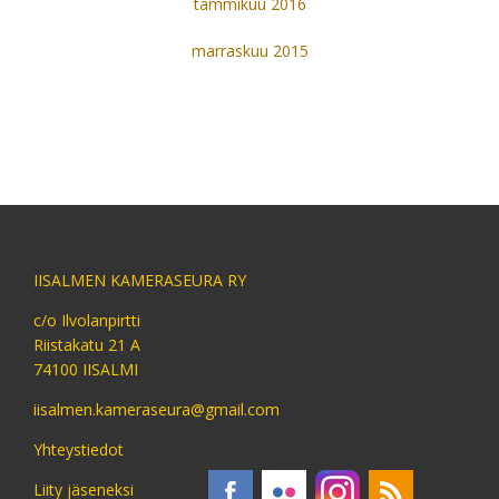
tammikuu 2016
marraskuu 2015
IISALMEN KAMERASEURA RY
c/o Ilvolanpirtti
Riistakatu 21 A
74100 IISALMI
iisalmen.kameraseura@gmail.com
Yhteystiedot
Liity jäseneksi