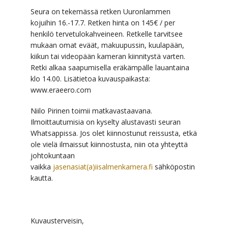
Seura on tekemässä retken Uuronlammen
kojuihin 16.-17.7. Retken hinta on 145€ / per
henkilö tervetulokahveineen. Retkelle tarvitsee
mukaan omat eväät, makuupussin, kuulapään,
kiikun tai videopään kameran kiinnitystä varten.
Retki alkaa saapumisella eräkämpälle lauantaina
klo 14.00. Lisätietoa kuvauspaikasta:
www.eraeero.com
Niilo Pirinen toimii matkavastaavana.
Ilmoittautumisia on kyselty alustavasti seuran
Whatsappissa. Jos olet kiinnostunut reissusta, etkä
ole vielä ilmaissut kiinnostusta, niin ota yhteyttä
johtokuntaan
vaikka
jasenasiat(a)iisalmenkamera.fi
sähköpostin
kautta.
Kuvausterveisin,