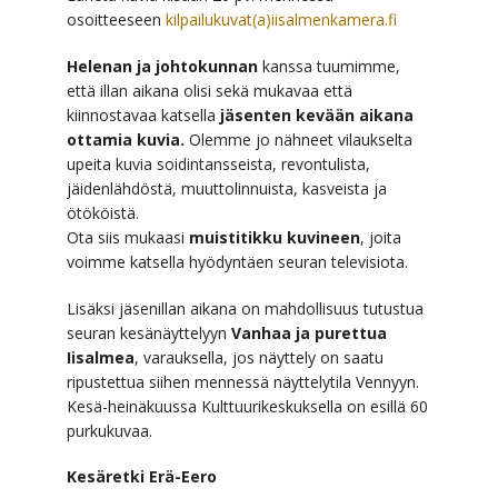
osoitteeseen
kilpailukuvat(a)iisalmenkamera.fi
Helenan ja johtokunnan
kanssa tuumimme,
että illan aikana olisi sekä mukavaa että
kiinnostavaa katsella
jäsenten kevään aikana
ottamia kuvia.
Olemme jo nähneet vilaukselta
upeita kuvia soidintansseista, revontulista,
jäidenlähdöstä, muuttolinnuista, kasveista ja
ötököistä.
Ota siis mukaasi
muistitikku kuvineen
, joita
voimme katsella hyödyntäen seuran televisiota.
Lisäksi jäsenillan aikana on mahdollisuus tutustua
seuran kesänäyttelyyn
Vanhaa ja purettua
Iisalmea
, varauksella, jos näyttely on saatu
ripustettua siihen mennessä näyttelytila Vennyyn.
Kesä-heinäkuussa Kulttuurikeskuksella on esillä 60
purkukuvaa.
Kesäretki Erä-Eero