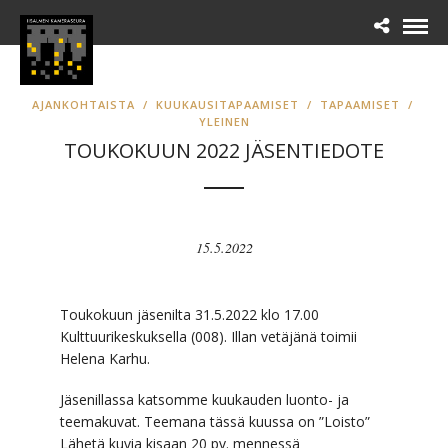
AJANKOHTAISTA
/
KUUKAUSITAPAAMISET
/
TAPAAMISET
/
YLEINEN
TOUKOKUUN 2022 JÄSENTIEDOTE
15.5.2022
Toukokuun jäsenilta 31.5.2022 klo 17.00
Kulttuurikeskuksella (008). Illan vetäjänä toimii
Helena Karhu.
Jäsenillassa katsomme kuukauden luonto- ja
teemakuvat. Teemana tässä kuussa on ”Loisto”
Lähetä kuvia kisaan 20 pv. mennessä