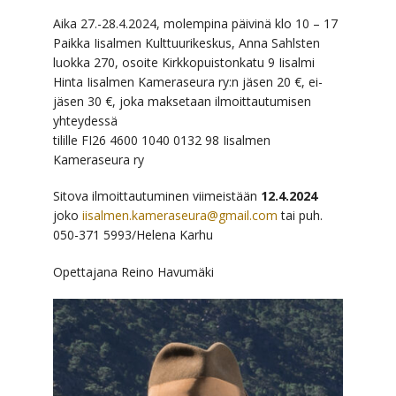
Aika 27.-28.4.2024, molempina päivinä klo 10 – 17
Paikka Iisalmen Kulttuurikeskus, Anna Sahlsten
luokka 270, osoite Kirkkopuistonkatu 9 Iisalmi
Hinta Iisalmen Kameraseura ry:n jäsen 20 €, ei-
jäsen 30 €, joka maksetaan ilmoittautumisen
yhteydessä
tilille FI26 4600 1040 0132 98 Iisalmen
Kameraseura ry
Sitova ilmoittautuminen viimeistään
12.4.2024
joko
iisalmen.kameraseura@gmail.com
tai puh.
050-371 5993/Helena Karhu
Opettajana Reino Havumäki