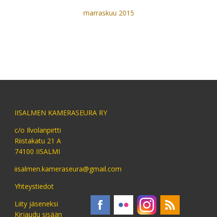
marraskuu 2015
IISALMEN KAMERASEURA RY
c/o Ilvolanpirtti
Riistakatu 21 A
74100 IISALMI
iisalmen.kameraseura@gmail.com
Yhteystiedot
Liity jäseneksi
Kirjaudu sisään