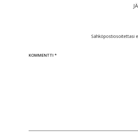
J
Sähköpostiosoitettasi ei
KOMMENTTI
*