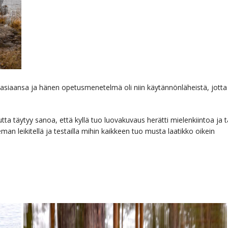
n asiaansa ja hänen opetusmenetelmä oli niin käytännönläheistä, jotta
tta täytyy sanoa, että kyllä tuo luovakuvaus herätti mielenkiintoa ja t
man leikitellä ja testailla mihin kaikkeen tuo musta laatikko oikein