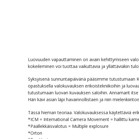
Luovuuden vapauttaminen on avain kehittymiseen valoku
kokeileminen voi tuottaa vaikuttavia ja yllättäviäkin tulo
Syksyisenä sunnuntaipäivänä pääsimme tutustumaan K
opastuksella valokuvauksen erikoistekniikoihin ja luo
tutustumaan luovan kuvauksen saloihin. Annamarit itse 
Hän kävi asian läpi havainnollistaen ja niin mielenkiin
Tässä hieman teoriaa. Valokuvauksessa käytettäviä erik
*ICM = International Camera Movement = hallittu kamer
*Päällekkäisvalotus = Multiple explosure
*Orton