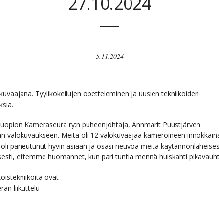
27.10.2024
5.11.2024
vaajana. Tyylikokeilujen opetteleminen ja uusien tekniikoiden
ksia.
uopion Kameraseura ry:n puheenjohtaja, Annmarit Puustjärven
vaan valokuvaukseen. Meitä oli 12 valokuvaajaa kameroineen innokkain
oli paneutunut hyvin asiaan ja osasi neuvoa meitä käytännönläheisest
toisesti, ettemme huomannet, kun pari tuntia mennä huiskahti pikavauht
oistekniikoita ovat
an liikuttelu