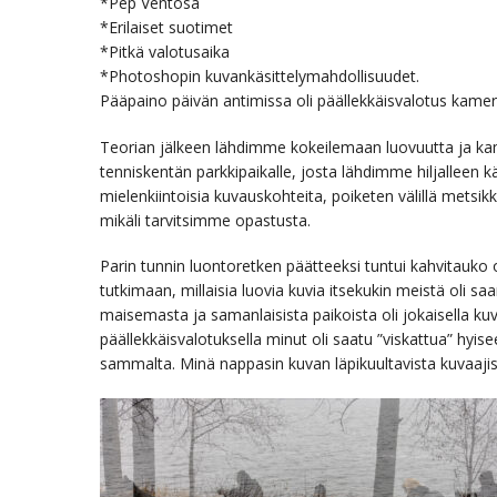
*Pep Ventosa
*Erilaiset suotimet
*Pitkä valotusaika
*Photoshopin kuvankäsittelymahdollisuudet.
Pääpaino päivän antimissa oli päällekkäisvalotus kamer
Teorian jälkeen lähdimme kokeilemaan luovuutta ja ka
tenniskentän parkkipaikalle, josta lähdimme hiljalleen
mielenkiintoisia kuvauskohteita, poiketen välillä metsik
mikäli tarvitsimme opastusta.
Parin tunnin luontoretken päätteeksi tuntui kahvitauk
tutkimaan, millaisia luovia kuvia itsekukin meistä oli sa
maisemasta ja samanlaisista paikoista oli jokaisella kuva
päällekkäisvalotuksella minut oli saatu ”viskattua” hyi
sammalta. Minä nappasin kuvan läpikuultavista kuvaaji