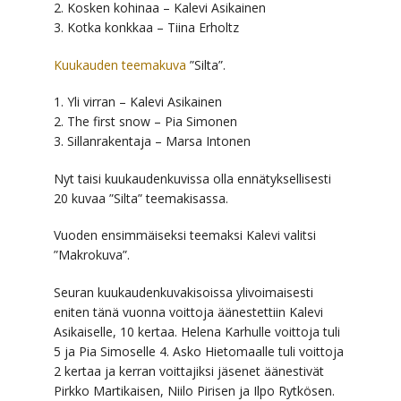
2. Kosken kohinaa – Kalevi Asikainen
3. Kotka konkkaa – Tiina Erholtz
Kuukauden teemakuva
”Silta”.
1. Yli virran – Kalevi Asikainen
2. The first snow – Pia Simonen
3. Sillanrakentaja – Marsa Intonen
Nyt taisi kuukaudenkuvissa olla ennätyksellisesti
20 kuvaa ”Silta” teemakisassa.
Vuoden ensimmäiseksi teemaksi Kalevi valitsi
”Makrokuva”.
Seuran kuukaudenkuvakisoissa ylivoimaisesti
eniten tänä vuonna voittoja äänestettiin Kalevi
Asikaiselle, 10 kertaa. Helena Karhulle voittoja tuli
5 ja Pia Simoselle 4. Asko Hietomaalle tuli voittoja
2 kertaa ja kerran voittajiksi jäsenet äänestivät
Pirkko Martikaisen, Niilo Pirisen ja Ilpo Rytkösen.