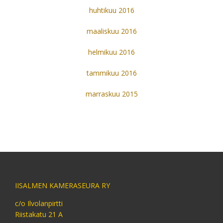
huhtikuu 2016
maaliskuu 2016
helmikuu 2016
tammikuu 2016
marraskuu 2015
IISALMEN KAMERASEURA RY
c/o Ilvolanpirtti
Riistakatu 21 A