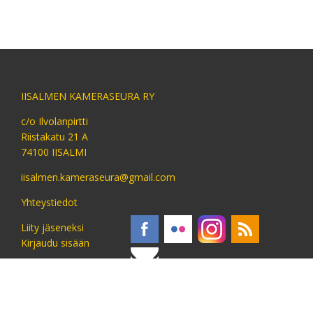
IISALMEN KAMERASEURA RY
c/o Ilvolanpirtti
Riistakatu 21 A
74100 IISALMI
iisalmen.kameraseura@gmail.com
Yhteystiedot
Liity jäseneksi
Kirjaudu sisään